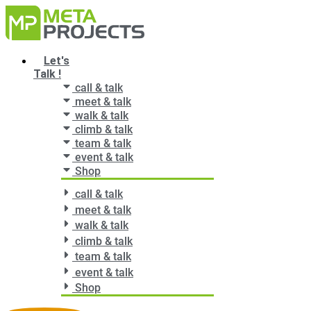
Zum
Inhalt
springen
Main
Let's
Menu
Talk !
call & talk
meet & talk
walk & talk
climb & talk
team & talk
event & talk
Shop
call & talk
meet & talk
walk & talk
climb & talk
team & talk
event & talk
Shop