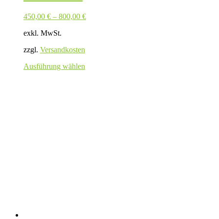
450,00
€
–
800,00
€
exkl. MwSt.
zzgl.
Versandkosten
Dieses
Ausführung wählen
Produkt
weist
mehrere
Varianten
auf.
Die
Optionen
können
auf
der
Produktseite
gewählt
werden