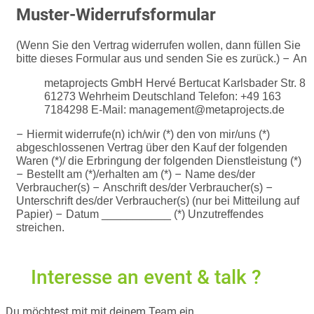
Muster-Widerrufsformular
(Wenn Sie den Vertrag widerrufen wollen, dann füllen Sie
–
bitte dieses Formular aus und senden Sie es zurück.)
An
metaprojects GmbH Hervé Bertucat Karlsbader Str. 8
61273 Wehrheim Deutschland Telefon: +49 163
7184298 E-Mail: management@metaprojects.de
–
Hiermit widerrufe(n) ich/wir (*) den von mir/uns (*)
abgeschlossenen Vertrag über den Kauf der folgenden
Waren (*)/ die Erbringung der folgenden Dienstleistung (*)
–
–
Bestellt am (*)/erhalten am (*)
Name des/der
–
–
Verbraucher(s)
Anschrift des/der Verbraucher(s)
Unterschrift des/der Verbraucher(s) (nur bei Mitteilung auf
–
Papier)
Datum
___________ (*) Unzutreffendes
streichen.
Interesse an event & talk ?
Du möchtest mit mit deinem Team ein